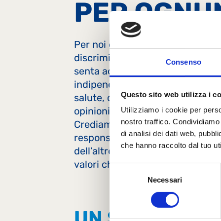
PER OGNU
Per noi di Lactalis è importante 
discriminazione, e creare un amb
Consenso
senta accolta, rispettata e libera
indipendentemente da genere, età,
Questo sito web utilizza i c
salute, origine etnica, orientame
opinioni politiche è un impegno
Utilizziamo i cookie per perso
nostro traffico. Condividiamo 
Crediamo che il vero cambiament
di analisi dei dati web, pubbl
responsabilità collettiva e indivi
che hanno raccolto dal tuo uti
dell’altro, e vogliamo che la nos
valori che sposiamo.
Selezione
Necessari
del
consenso
UN SITO ADAT