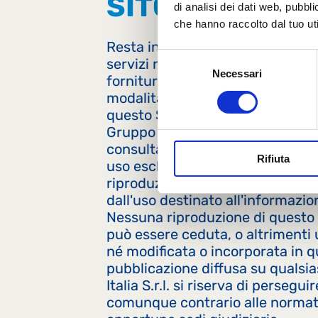
SITO
di analisi dei dati web, pubbl
che hanno raccolto dal tuo uti
Resta inteso che ogni riferiment
Selezione
servizi non costituisce di per sè 
Necessari
del
fornitura e che le immagini relat
consenso
modalità con cui i medesimi sono
questo Sito, hanno finalità mera
Gruppo Lactalis Italia S.r.l. autor
consultazione dei materiali dispo
Rifiuta
uso esclusivamente personale, r
riproduzione/diffusione anche pa
dall'uso destinato all'informaz
Nessuna riproduzione di questo S
può essere ceduta, o altrimenti u
né modificata o incorporata in q
pubblicazione diffusa su qualsia
Italia S.r.l. si riserva di persegu
comunque contrario alle normativ