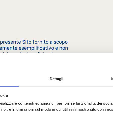
 presente Sito fornito a scopo
eramente esemplificativo e non
 elaborazioni grafiche, le
 in cui i contenuti sono
rietà o nella disponibilità di
no protetti dalle normative in
 e industriale.
Dettagli
ookie
nalizzare contenuti ed annunci, per fornire funzionalità dei socia
inoltre informazioni sul modo in cui utilizzi il nostro sito con i n