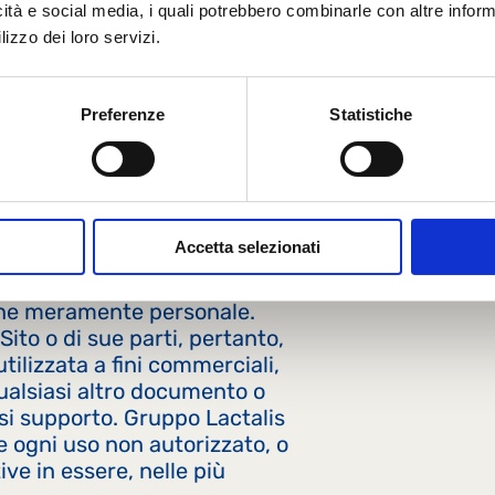
icità e social media, i quali potrebbero combinarle con altre inform
lizzo dei loro servizi.
o di questo Sito a prodotti o
un'offerta di vendita né di
Preferenze
Statistiche
ive ai prodotti, nonché le
 presentati all'interno di
mente illustrative.
izza la visualizzazione e la
nibili sul presente Sito per
Accetta selezionati
estando vietata qualsiasi
rziale degli stessi diversa
ione meramente personale.
ito o di sue parti, pertanto,
tilizzata a fini commerciali,
ualsiasi altro documento o
si supporto. Gruppo Lactalis
ire ogni uso non autorizzato, o
e in essere, nelle più