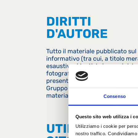
DIRITTI
D'AUTORE
Tutto il materiale pubblicato sul
informativo (tra cui, a titolo m
esaustivo, i testi, le immagini, le
fotografie, etc.), nonché il modo
presentati sono di esclusiva prop
Gruppo Lactalis Italia S.r.l. e so
materia di proprietà intellettuale
Consenso
Questo sito web utilizza i c
UTILIZZO DEL
Utilizziamo i cookie per perso
nostro traffico. Condividiamo 